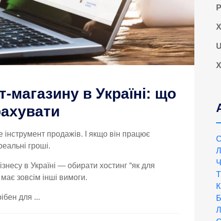
Р
Х
U
Х
т-магазину в Україні: що
рахувати
е інструмент продажів. І якщо він працює
С
реальні гроші.
Л
Ч
знесу в Україні — обирати хостинг “як для
Т
 має зовсім інші вимоги.
К
ібен для ...
Б
Л