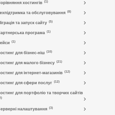
(1)
орівняння хостингів
(8)
ехпідтримка та обслуговування
(5)
іграція та запуск сайту
(1)
артнерська програма
(1)
Кейси
(10)
остинг для бізнес-ніш
(21)
остинг для малого бізнесу
(12)
остинг для інтернет-магазинів
(12)
остинг для сфери послуг
остинг для портфоліо та творчих сайтів
2)
(3)
ерверні налаштування