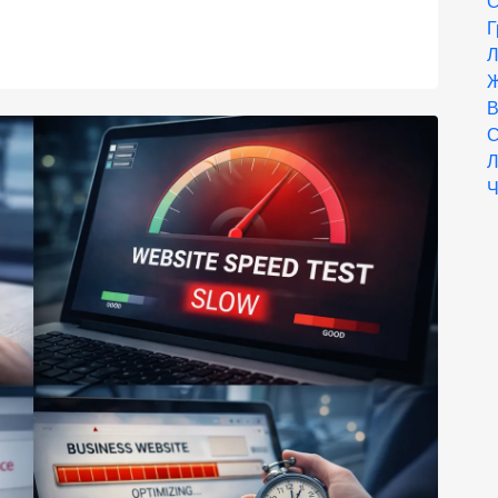
С
Г
Л
Ж
В
С
Л
Ч