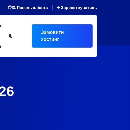
🧑‍💻 Панель клієнта
➕ Зареєструватись
и
Замовити
хостинг
и
26