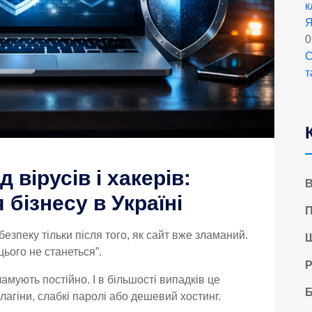
к
Я
0
С
т
 вірусів і хакерів:
В
 бізнесу в Україні
П
езпеку тільки після того, як сайт вже зламаний.
Ш
цього не станеться”.
Р
амують постійно. І в більшості випадків це
Б
плагіни, слабкі паролі або дешевий хостинг.