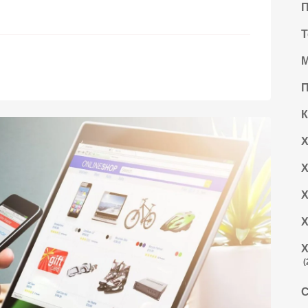
П
Т
М
П
Х
Х
Х
Х
Х
(
С