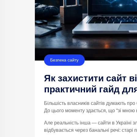
Безпека сайту
Як захистити сайт від
практичний гайд для
Більшість власників сайтів думають про б
До цього моменту здається, що “зі мною 
Але реальність інша — сайти в Україні зл
відбувається через банальні речі: старі 