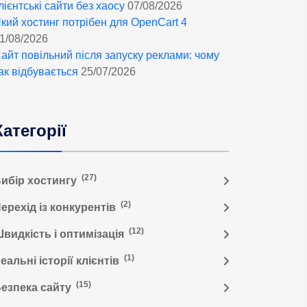
лієнтські сайти без хаосу
07/08/2026
кий хостинг потрібен для OpenCart 4
1/08/2026
айт повільний після запуску реклами: чому
ак відбувається
25/07/2026
Категорії
(27)
ибір хостингу
(2)
ерехід із конкурентів
(12)
видкість і оптимізація
(1)
еальні історії клієнтів
(15)
езпека сайту