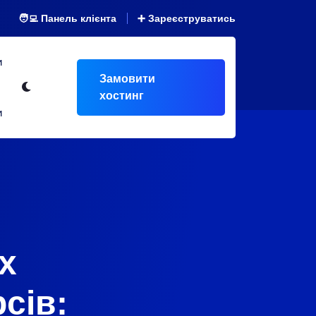
🧑‍💻 Панель клієнта
➕ Зареєструватись
и
Замовити
хостинг
и
х
сів: