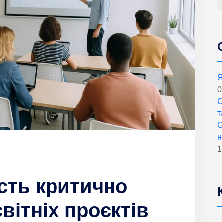
Я
0
С
т
G
н
1
сть критично
вітніх проєктів