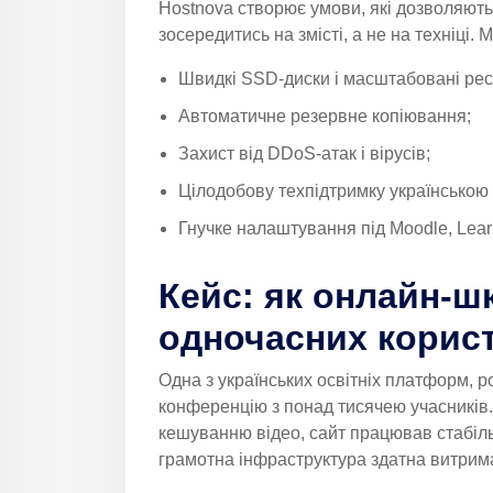
Hostnova створює умови, які дозволяют
зосередитись на змісті, а не на техніці.
Швидкі SSD-диски і масштабовані рес
Автоматичне резервне копіювання;
Захист від DDoS-атак і вірусів;
Цілодобову техпідтримку українською
Гнучке налаштування під Moodle, Lear
Кейс: як онлайн-ш
одночасних корис
Одна з українських освітніх платформ, 
конференцію з понад тисячею учасників
кешуванню відео, сайт працював стабіл
грамотна інфраструктура здатна витрим