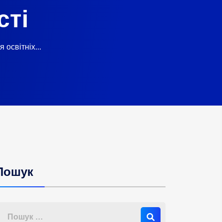
сті
 освітніх...
Пошук