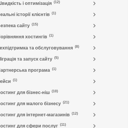
(12)
видкість і оптимізація
(1)
еальні історії клієнтів
(15)
езпека сайту
(1)
орівняння хостингів
(8)
ехпідтримка та обслуговування
(5)
іграція та запуск сайту
(1)
артнерська програма
(1)
Кейси
(10)
остинг для бізнес-ніш
(21)
остинг для малого бізнесу
(12)
остинг для інтернет-магазинів
(11)
остинг для сфери послуг