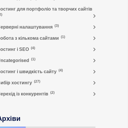
остинг для портфоліо та творчих сайтів
2)
(3)
ерверні налаштування
(1)
обота з кількома сайтами
(4)
остинг і SEO
(1)
ncategorised
(4)
остинг і швидкість сайту
(27)
ибір хостингу
(2)
ерехід із конкурентів
Архіви