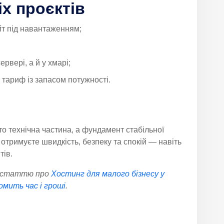
іх проєктів
йт під навантаженням;
ервері, а й у хмарі;
 тариф із запасом потужності.
то технічна частина, а фундамент стабільної
 отримуєте швидкість, безпеку та спокій — навіть
тів.
у статтю про
Хостинг для малого бізнесу у
омить час і гроші
.