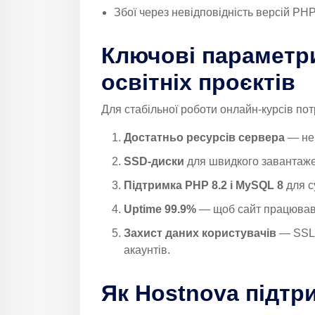
Збої через невідповідність версій PHP
Ключові параметри
освітніх проєктів
Для стабільної роботи онлайн-курсів потр
Достатньо ресурсів сервера
— не 
SSD-диски
для швидкого завантажен
Підтримка PHP 8.2 і MySQL 8
для с
Uptime 99.9%
— щоб сайт працював б
Захист даних користувачів
— SSL, 
акаунтів.
Як Hostnova підтр