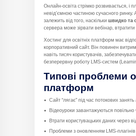
Онлайн-освіта стрімко розвивається, і 
невід’ємною частиною сучасного ринку. 
залежить від того, наскільки
швидко та 
сервера може зірвати вебінар, втратити 
Хостинг для освітніх платформ має відп
корпоративний сайт. Він повинен витри
навіть тисяч користувачів, забезпечувати
безперервну роботу LMS-систем (Learni
Типові проблеми о
платформ
Сайт “лягає” під час потокових занять 
Відеоуроки завантажуються повільно
Втрати користувацьких даних через ві
Проблеми з оновленням LMS-плагінів т