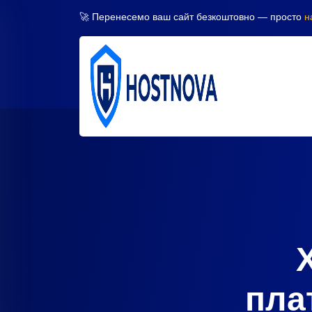
🚀 Перенесемо ваш сайт безкоштовно — просто
н
пла