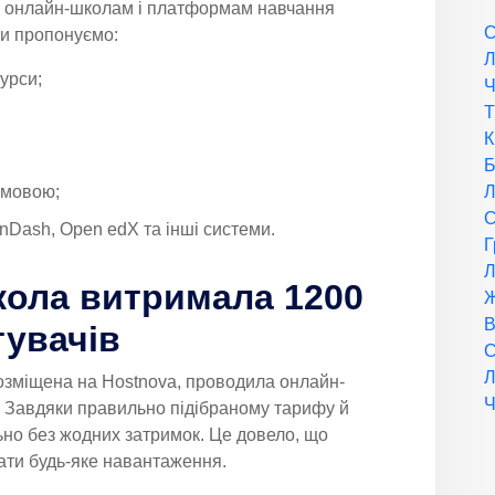
ь онлайн-школам і платформам навчання
С
 Ми пропонуємо:
Л
урси;
Ч
Т
К
Б
 мовою;
Л
С
nDash, Open edX та інші системи.
Г
Л
кола витримала 1200
Ж
В
тувачів
С
Л
розміщена на Hostnova, проводила онлайн-
Ч
. Завдяки правильно підібраному тарифу й
ьно без жодних затримок. Це довело, що
ати будь-яке навантаження.