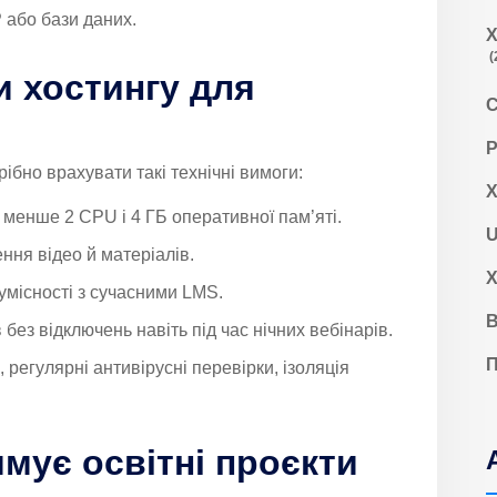
 або бази даних.
Х
(
 хостингу для
С
Р
ібно врахувати такі технічні вимоги:
Х
менше 2 CPU і 4 ГБ оперативної пам’яті.
U
ня відео й матеріалів.
Х
умісності з сучасними LMS.
В
ез відключень навіть під час нічних вебінарів.
П
регулярні антивірусні перевірки, ізоляція
имує освітні проєкти