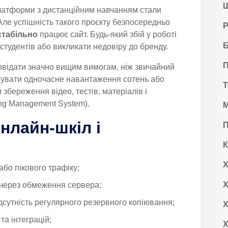
Ш
платформи з дистанційним навчанням стали
Але успішність такого проєкту безпосередньо
Р
стабільно
працює сайт. Будь-який збій у роботі
Б
студентів або викликати недовіру до бренду.
П
овідати значно вищим вимогам, ніж звичайний
мувати одночасне навантаження сотень або
Т
 збереження відео, тестів, матеріалів і
ng Management System).
М
нлайн-шкіл і
П
Х
або пікового трафіку;
Х
 через обмеження сервера;
дсутність регулярного резервного копіювання;
Х
а інтеграцій;
Х