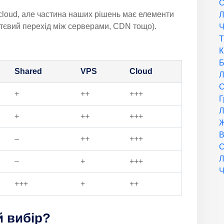
С
cloud, але частина наших рішень має елементи
Л
ттєвий перехід між серверами, CDN тощо).
Ч
Т
К
Б
Shared
VPS
Cloud
Л
С
+
++
+++
Г
Л
+
++
+++
Ж
В
–
++
+++
С
Л
–
+
+++
Ч
+++
+
++
 вибір?