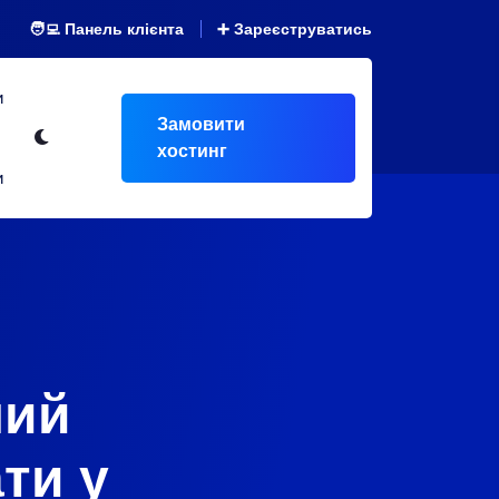
🧑‍💻 Панель клієнта
➕ Зареєструватись
и
Замовити
хостинг
и
ний
ти у