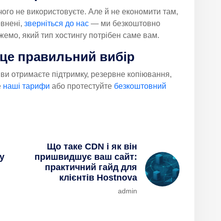
чого не використовуєте. Але й не економити там,
евнені,
зверніться до нас
— ми безкоштовно
жемо, який тип хостингу потрібен саме вам.
 це правильний вибір
 ви отримаєте підтримку, резервне копіювання,
е
наші тарифи
або протестуйте
безкоштовний
Що таке CDN і як він
у
пришвидшує ваш сайт:
практичний гайд для
клієнтів Hostnova
admin