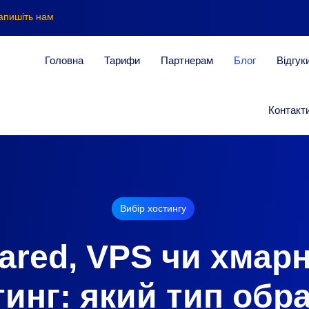
апишіть нам
Головна
Тарифи
Партнерам
Блог
Відгук
Контакт
Вибір хостингу
ared, VPS чи хмар
тинг: який тип обра