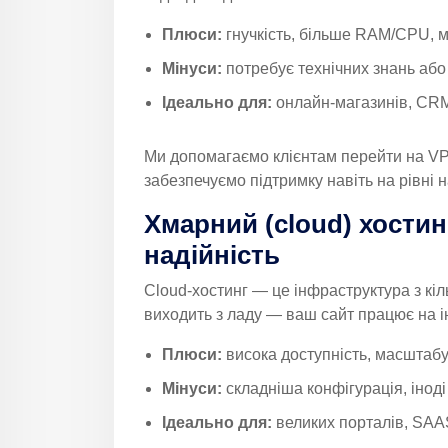
Плюси:
гнучкість, більше RAM/CPU, 
Мінуси:
потребує технічних знань або
Ідеально для:
онлайн-магазинів, CRM
Ми допомагаємо клієнтам перейти на VPS
забезпечуємо підтримку навіть на рівні
Хмарний (cloud) хостин
надійність
Cloud-хостинг — це інфраструктура з кі
виходить з ладу — ваш сайт працює на і
Плюси:
висока доступність, масштабу
Мінуси:
складніша конфігурація, інод
Ідеально для:
великих порталів, SAAS