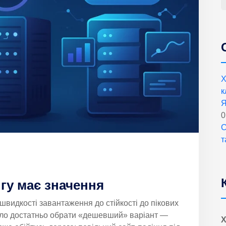
Х
к
Я
0
С
т
гу має значення
 швидкості завантаження до стійкості до пікових
було достатньо обрати «дешевший» варіант —
Х