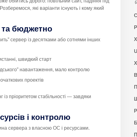
же обійтись дорого: повільний сайт, падіння під
(
Розберемося, які варіанти існують і кому який
С
о та бюджетно
Р
Х
лить” сервер із десятками або сотнями інших
U
истанні, швидкий старт
Х
ідського” навантаження, мало контролю
В
 початкових проектів
П
г із пріоритетом стабільності — завдяки
Ш
.
Р
сурсів і контролю
Б
стина сервера з власною ОС і ресурсами.
П