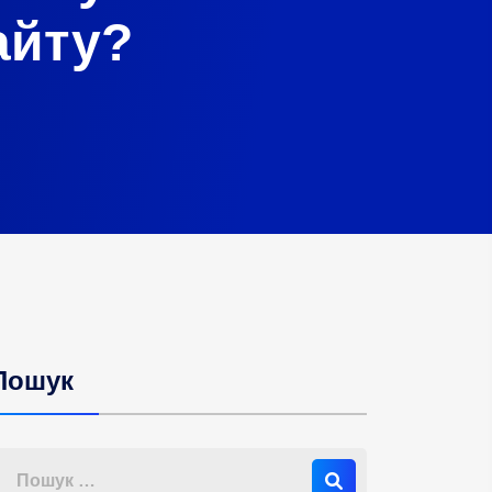
айту?
Пошук