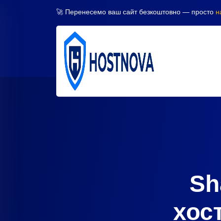
🚀 Перенесемо ваш сайт безкоштовно — просто
н
Sh
хос