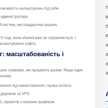
Т
можливість налаштувань під себе
 адміністратора
М
-систем, нестандартних рішень
П
 тоді, коли shared вже не справляється. І
 налаштування софту.
Х
г: масштабованість і
Х
Х
лькох серверів, які працюють разом. Якщо один
Х
ншому.
вання під навантаження, гнучка оплата
і дорожче за VPS
, проектів з піковим трафіком