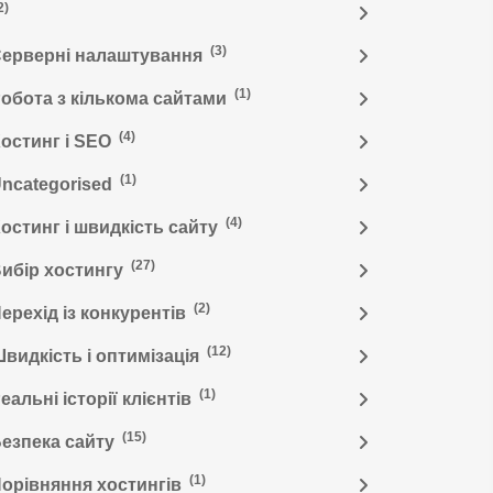
2)
(3)
ерверні налаштування
(1)
обота з кількома сайтами
(4)
остинг і SEO
(1)
ncategorised
(4)
остинг і швидкість сайту
(27)
ибір хостингу
(2)
ерехід із конкурентів
(12)
видкість і оптимізація
(1)
еальні історії клієнтів
(15)
езпека сайту
(1)
орівняння хостингів