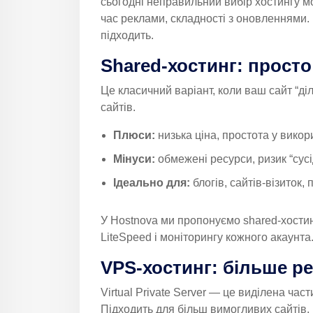
сьогодні неправильний вибір хостингу мо
час реклами, складності з оновленнями. 
підходить.
Shared-хостинг: прост
Це класичний варіант, коли ваш сайт “ді
сайтів.
Плюси:
низька ціна, простота у викор
Мінуси:
обмежені ресурси, ризик “сус
Ідеально для:
блогів, сайтів-візиток,
У Hostnova ми пропонуємо shared-хостин
LiteSpeed і моніторингу кожного акаунта
VPS-хостинг: більше ре
Virtual Private Server — це виділена ча
Підходить для більш вимогливих сайтів.