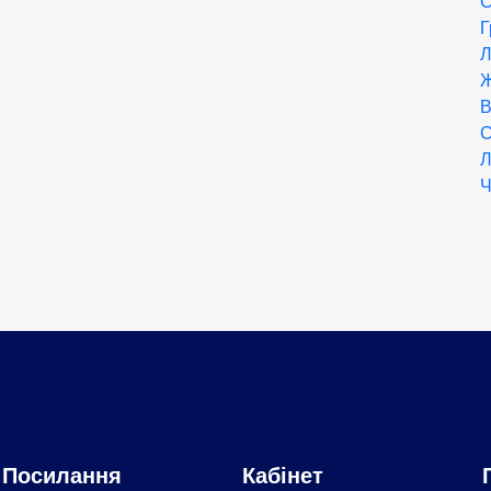
С
Г
Л
Ж
В
С
Л
Ч
Посилання
Кабінет