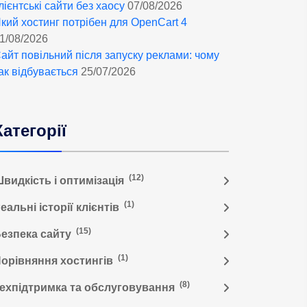
лієнтські сайти без хаосу
07/08/2026
кий хостинг потрібен для OpenCart 4
1/08/2026
айт повільний після запуску реклами: чому
ак відбувається
25/07/2026
Категорії
(12)
видкість і оптимізація
(1)
еальні історії клієнтів
(15)
езпека сайту
(1)
орівняння хостингів
(8)
ехпідтримка та обслуговування