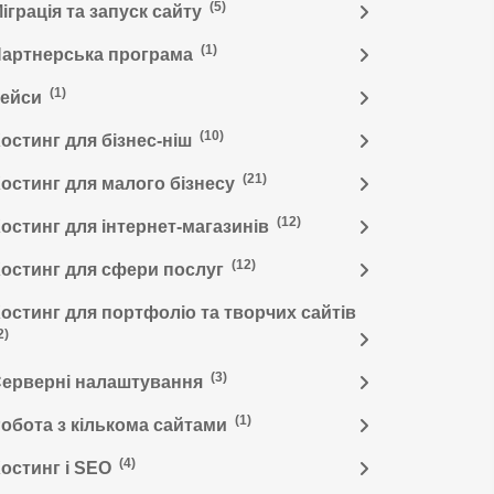
(5)
іграція та запуск сайту
(1)
артнерська програма
(1)
Кейси
(10)
остинг для бізнес-ніш
(21)
остинг для малого бізнесу
(12)
остинг для інтернет-магазинів
(12)
остинг для сфери послуг
остинг для портфоліо та творчих сайтів
2)
(3)
ерверні налаштування
(1)
обота з кількома сайтами
(4)
остинг і SEO