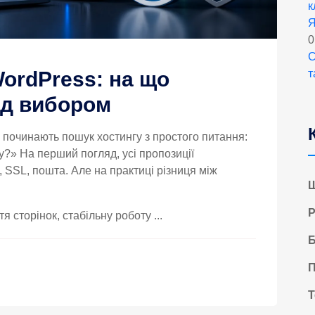
к
Я
0
С
т
WordPress: на що
ед вибором
s починають пошук хостингу з простого питання:
у?» На перший погляд, усі пропозиції
 SSL, пошта. Але на практиці різниця між
Ш
Р
 сторінок, стабільну роботу ...
Б
П
Т