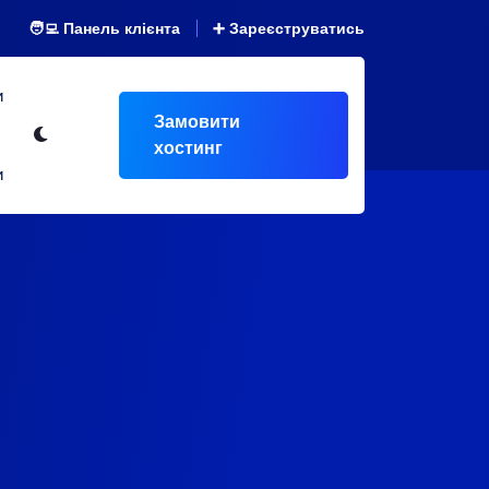
🧑‍💻 Панель клієнта
➕ Зареєструватись
и
Замовити
хостинг
и