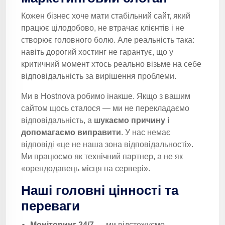
Кожен бізнес хоче мати стабільний сайт, який
працює цілодобово, не втрачає клієнтів і не
створює головного болю. Але реальність така:
навіть дорогий хостинг не гарантує, що у
критичний момент хтось реально візьме на себе
відповідальність за вирішення проблеми.
Ми в Hostnova робимо інакше. Якщо з вашим
сайтом щось сталося — ми не перекладаємо
відповідальність, а
шукаємо причину і
допомагаємо виправити
. У нас немає
відповіді «це не наша зона відповідальності».
Ми працюємо як технічний партнер, а не як
«орендодавець місця на сервері».
Наші головні цінності та
переваги
Моніторинг 24/7
— ми відстежуємо