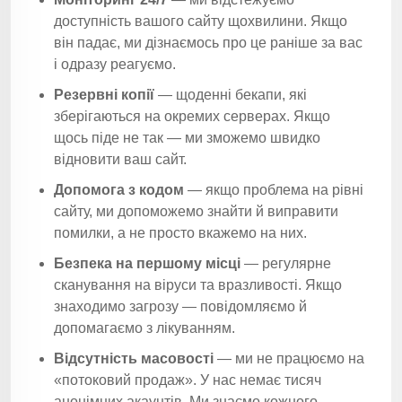
доступність вашого сайту щохвилини. Якщо
він падає, ми дізнаємось про це раніше за вас
і одразу реагуємо.
Резервні копії
— щоденні бекапи, які
зберігаються на окремих серверах. Якщо
щось піде не так — ми зможемо швидко
відновити ваш сайт.
Допомога з кодом
— якщо проблема на рівні
сайту, ми допоможемо знайти й виправити
помилки, а не просто вкажемо на них.
Безпека на першому місці
— регулярне
сканування на віруси та вразливості. Якщо
знаходимо загрозу — повідомляємо й
допомагаємо з лікуванням.
Відсутність масовості
— ми не працюємо на
«потоковий продаж». У нас немає тисяч
анонімних акаунтів. Ми знаємо кожного