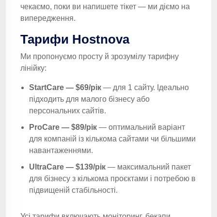
чекаємо, поки ви напишете тікет — ми діємо на
випередження.
Тарифи Hostnova
Ми пропонуємо просту й зрозумілу тарифну
лінійку:
StartCare — $69/рік
— для 1 сайту. Ідеально
підходить для малого бізнесу або
персональних сайтів.
ProCare — $89/рік
— оптимальний варіант
для компаній із кількома сайтами чи більшими
навантаженнями.
UltraCare — $139/рік
— максимальний пакет
для бізнесу з кількома проєктами і потребою в
підвищеній стабільності.
Усі тарифи включають моніторинг, бекапи,